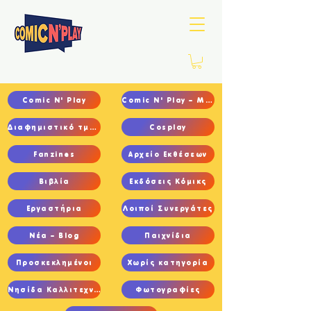
Comic N' Play
Comic N' Play – Main
Διαφημιστικό τμήμα
Cosplay
Fanzines
Αρχείο Εκθέσεων
Βιβλία
Εκδόσεις Κόμικς
Εργαστήρια
Λοιποί Συνεργάτες
Νέα – Blog
Παιχνίδια
Προσκεκλημένοι
Χωρίς κατηγορία
Νησίδα Καλλιτεχνών
Φωτογραφίες