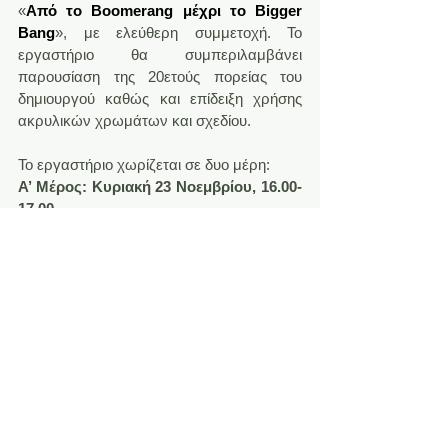
«
Από το Boomerang μέχρι το Bigger 
Bang
», με ελεύθερη συμμετοχή. Το 
εργαστήριο θα συμπεριλαμβάνει 
παρουσίαση της 20ετούς πορείας του 
δημιουργού καθώς και επίδειξη χρήσης 
ακρυλικών χρωμάτων και σχεδίου.
Το εργαστήριο χωρίζεται σε δυο μέρη:
Α’ Μέρος: Κυριακή 23 Νοεμβρίου, 16.00-
17.00
Χώρος διεξαγωγής: αίθουσα 19, Γαλλικό 
Ινστιτούτο Θεσσαλονίκης (Λεωφ. Στρατού 
2Α)
Β’ Μέρος: Τρίτη 25 Νοεμβρίου, 18.00-
19.00,
Χώρος διεξαγωγής: γκαλερί Les Yper Yper 
(Γ. Σταύρου 4)
Les Yper Yper
 : 
www.lesyperyper.com