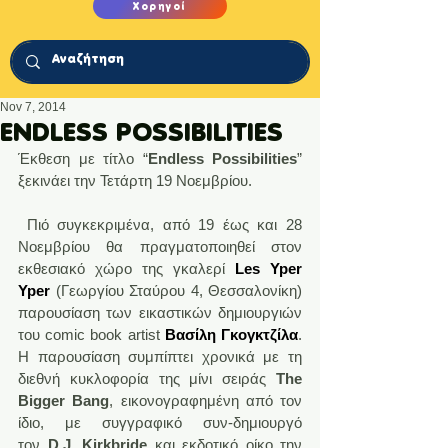
Χορηγοί
Nov 7, 2014
ENDLESS POSSIBILITIES
Έκθεση με τίτλο “
Endless Possibilities
” 
ξεκινάει την Τετάρτη 19 Νοεμβρίου.
 Πιό συγκεκριμένα, από 19 έως και 28 
Νοεμβρίου θα πραγματοποιηθεί στον 
εκθεσιακό χώρο της γκαλερί 
Les Yper 
Yper
 (Γεωργίου Σταύρου 4, Θεσσαλονίκη) 
παρουσίαση των εικαστικών δημιουργιών 
του comic book artist 
Βασίλη Γκογκτζίλα
. 
Η παρουσίαση συμπίπτει χρονικά με τη 
διεθνή κυκλοφορία της μίνι σειράς 
The 
Bigger Bang
, εικονογραφημένη από τον 
ίδιο, με συγγραφικό συν-δημιουργό 
τον
 D.J. Kirkbride
 και εκδοτικό οίκο την 