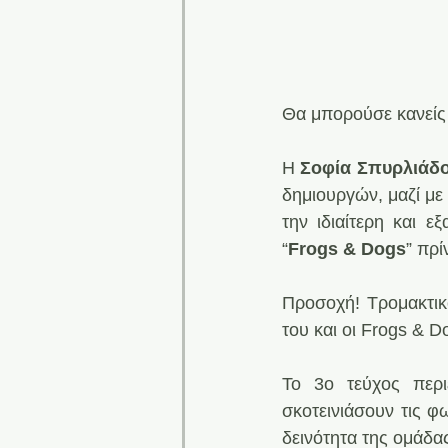
Θα μπορούσε κανείς ν
H 
Σοφία Σπυρλιάδ
δημιουργών, μαζί με 
την ιδιαίτερη και ε
“
Frogs & Dogs
” πρί
Προσοχή! Τρομακτικ
του και οι Frogs & 
Το 3ο τεύχος περιέ
σκοτεινιάσουν τις φ
δεινότητα της ομάδα