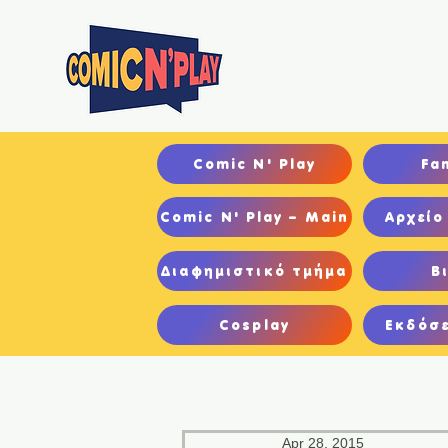
Αρχ
Comic N' Play
Fa
Comic N' Play – Main
Αρχείο
Διαφημιστικό τμήμα
Β
Cosplay
Εκδόσε
Apr 28, 2015