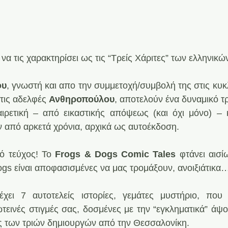
α τις χαρακτηρίσει ως τις “Τρείς Χάριτες” των ελληνικώ
ου
, γνωστή και απο την συμμετοχή/συμβολή της στις κυκ
τις αδελφές 
Ανθηροπούλου
, αποτελούν ένα δυναμικό τρ
ξαιρετική – από εικαστικής απόψεως (και όχι μόνο) – 
ν από αρκετά χρόνια, αρχικά ως αυτοέκδοση.
ό τεύχος! Το 
Frogs & Dogs Comic Tales
 φτάνει αισί
Dogs είναι αποφασισμένες να μας τρομάξουν, ανοιξιάτικα
χει 7 αυτοτελείς ιστορίες, γεμάτες μυστήριο, που 
ωτεινές στιγμές σας, δοσμένες με την “εγκληματικά” άψο
ς των τριών δημιουργών από την Θεσσαλονίκη.