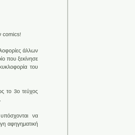
ν comics!
λοφορίες άλλων 
ίο που ξεκίνησε 
κυκλοφορία του 
ως το 3ο τεύχος 
…
υπόσχονται να 
γη αφηγηματική 