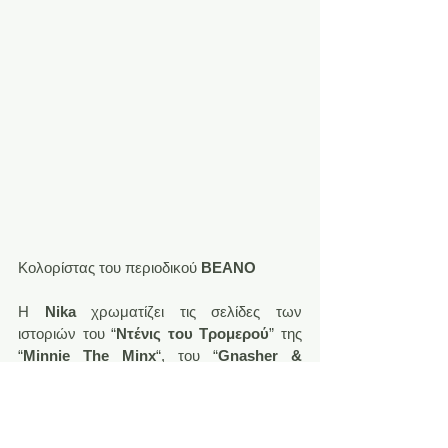
Κολορίστας του περιοδικού 
BEANO
H 
Nika
 χρωματίζει τις σελίδες των 
ιστοριών του “
Nτένις του Τρομερού
” της 
“
Minnie The Minx
“, του “
Gnasher & 
Gnipper
“, τα εξώφυλλα του περιοδικού 
BEANO
 καθώς και άλλες σελίδες του 
περιοδικού αυτού. Μεγάλωσε στην 
Σοβιετική Ένωση και δεν είχε διαβάσει 