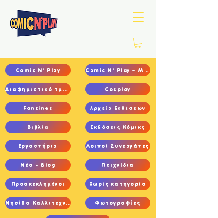
Comic N' Play
Comic N' Play – Main
Διαφημιστικό τμήμα
Cosplay
Fanzines
Αρχείο Εκθέσεων
Βιβλία
Εκδόσεις Κόμικς
Εργαστήρια
Λοιποί Συνεργάτες
Νέα – Blog
Παιχνίδια
Προσκεκλημένοι
Χωρίς κατηγορία
Νησίδα Καλλιτεχνών
Φωτογραφίες